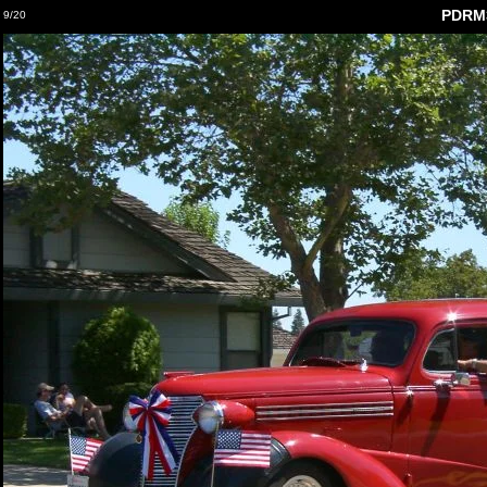
PDRM
9/20
7/4/03 9:50 AM